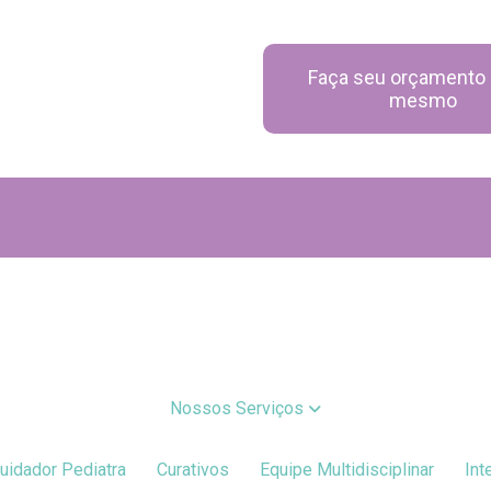
Faça seu orçamento 
mesmo
Nossos Serviços
Cuidador Pediatra
Curativos
Equipe Multidisciplinar
In