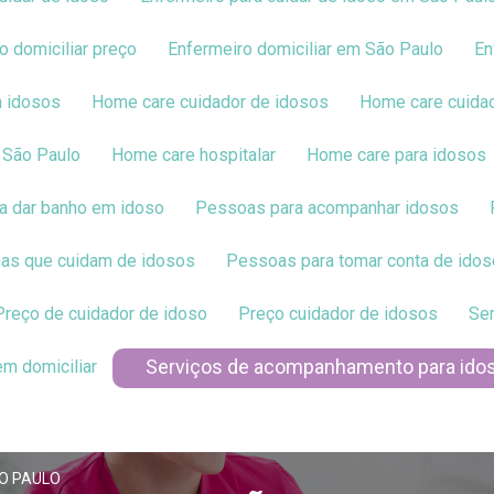
ro domiciliar preço
Enfermeiro domiciliar em São Paulo
E
m idosos
Home care cuidador de idosos
Home care cuid
 São Paulo
Home care hospitalar
Home care para idosos
ra dar banho em idoso
Pessoas para acompanhar idosos
oas que cuidam de idosos
Pessoas para tomar conta de ido
Preço de cuidador de idoso
Preço cuidador de idosos
S
Serviços de acompanhamento para ido
em domiciliar
ÃO PAULO