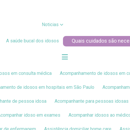
Noticias
Quais cuidados são nec
A saúde bucal dos idosos
osos em consulta médica
Acompanhamento de idosos em c
hamento de idosos em hospitais em São Paulo
Acompanham
hante de pessoa idosa
Acompanhante para pessoas idosas
Acompanhar idoso em exames
Acompanhar idosos ao médic
liar de enfermagem
Assistência domiciliar home care
Ass