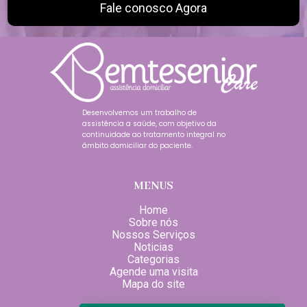
Fale conosco Agora
Desenvolvemos um trabalho de
assistência a saúde, com objetivo da
continuidade ao tratamento integral no
âmbito domiciliar do paciente.
MENUS
Home
Sobre nós
Nossos Serviços
Noticias
Categorias
Agende uma visita
Mapa do site