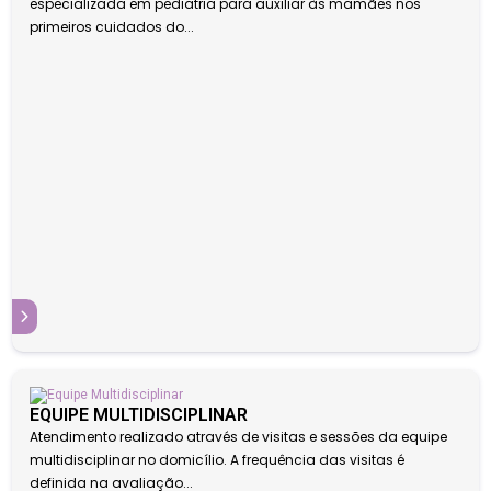
especializada em pediatria para auxiliar às mamães nos
primeiros cuidados do...
S
EQUIPE MULTIDISCIPLINAR
Atendimento realizado através de visitas e sessões da equipe
multidisciplinar no domicílio. A frequência das visitas é
definida na avaliação...