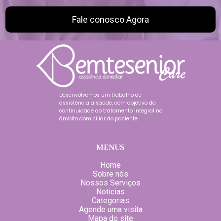
Fale conosco Agora
Desenvolvemos um trabalho de
assistência a saúde, com objetivo da
continuidade ao tratamento integral no
âmbito domiciliar do paciente.
MENUS
Home
Sobre nós
Nossos Serviços
Noticias
Categorias
Agende uma visita
Mapa do site