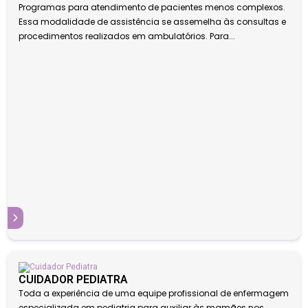
Programas para atendimento de pacientes menos complexos.
Essa modalidade de assistência se assemelha às consultas e
procedimentos realizados em ambulatórios. Para...
S
CUIDADOR PEDIATRA
Toda a experiência de uma equipe profissional de enfermagem
especializada em pediatria para auxiliar às mamães nos